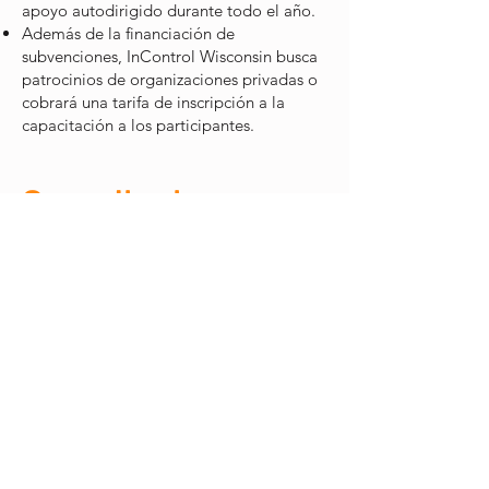
apoyo autodirigido durante todo el año.
Además de la financiación de
subvenciones, InControl Wisconsin busca
patrocinios de organizaciones privadas o
cobrará una tarifa de inscripción a la
capacitación a los participantes.
Consultante
Las organizaciones y grupos privados
contratan al personal y a los asociados de
InControl Wisconsin para ayudarlos a
aprender, planificar e implementar el
apoyo autodirigido.
Foto de Patti
Para obtener más información