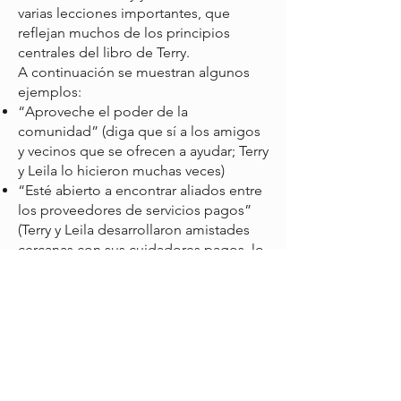
varias lecciones importantes, que
reflejan muchos de los principios
centrales del libro de Terry.
A continuación se muestran algunos
ejemplos:
“Aproveche el poder de la
comunidad” (diga que sí a los amigos
y vecinos que se ofrecen a ayudar; Terry
y Leila lo hicieron muchas veces)
“Esté abierto a encontrar aliados entre
los proveedores de servicios pagos”
(Terry y Leila desarrollaron amistades
cercanas con sus cuidadores pagos, lo
que tuvo un impacto positivo en la
calidad del servicio y mantuvo baja la
rotación del personal)
“La edad no es un diagnóstico”
(cuando el médico le dijo a Terry que
su madre estaba perdiendo el
equilibrio “porque es vieja”, insistió en