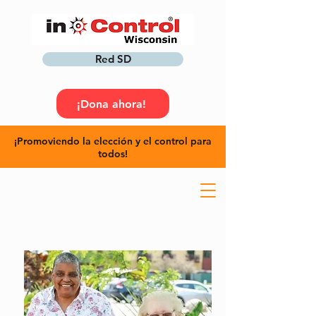
Red SD
¡Dona ahora!
¡Promoviendo la elección y el control para
todos!